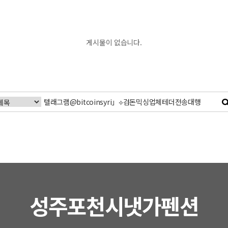
게시물이 없습니다.
성주포천시냇가펜션