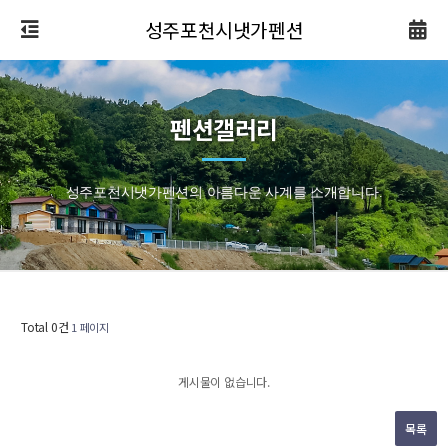
성주포천시냇가펜션
펜션갤러리
성주포천시냇가펜션의 아름다운 사계를 소개합니다.
Total 0건
1 페이지
게시물이 없습니다.
목록