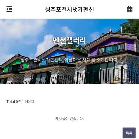
성주포천시냇가펜션
펜션갤러리
성주포천시냇가펜션의 아름다운 사계를 소개합니다.
Total 0건
1 페이지
게시물이 없습니다.
목록