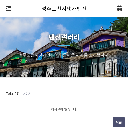
성주포천시냇가펜션
펜션갤러리
성주포천시냇가펜션의 아름다운 사계를 소개합니다.
Total 0건
1 페이지
게시물이 없습니다.
목록