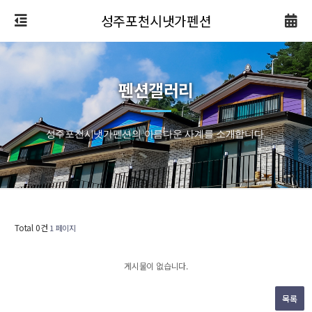
성주포천시냇가펜션
펜션갤러리
성주포천시냇가펜션의 아름다운 사계를 소개합니다.
Total 0건
1 페이지
게시물이 없습니다.
목록