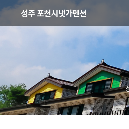
성주 포천시냇가펜션