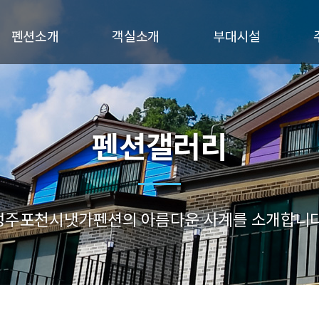
펜션소개
객실소개
부대시설
인사말
연블루
서브메뉴
오시는길
노랑
초록
펜션갤러리
진블루
성주포천시냇가펜션의 아름다운 사계를 소개합니다