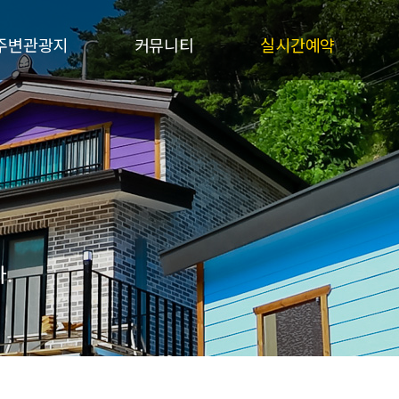
주변관광지
커뮤니티
실시간예약
서브메뉴
공지사항
실시간예약
질문과답변
예약확인
여행후기
펜션갤러리
.