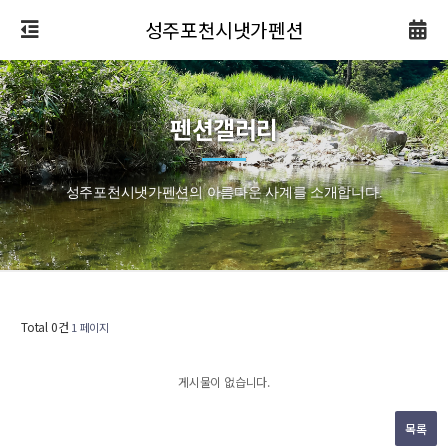
성주포천시냇가펜션
펜션갤러리
성주포천시냇가펜션의 아름다운 사계를 소개합니다.
Total 0건
1 페이지
게시물이 없습니다.
목록