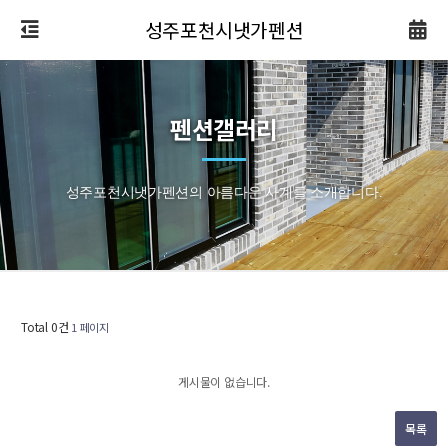
성주포천시냇가펜션
펜션갤러리
성주포천시냇가펜션의 아름다운 사계를 소개합니다.
Total 0건
1 페이지
게시물이 없습니다.
목록