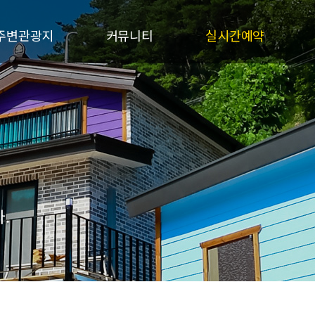
주변관광지
커뮤니티
실시간예약
서브메뉴
공지사항
실시간예약
질문과답변
예약확인
여행후기
펜션갤러리
.