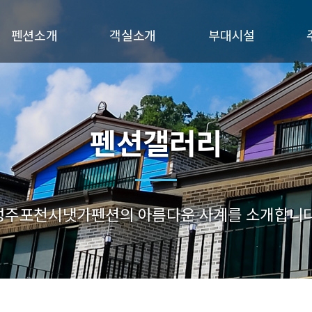
펜션소개
객실소개
부대시설
인사말
연블루
서브메뉴
오시는길
노랑
초록
펜션갤러리
진블루
성주포천시냇가펜션의 아름다운 사계를 소개합니다