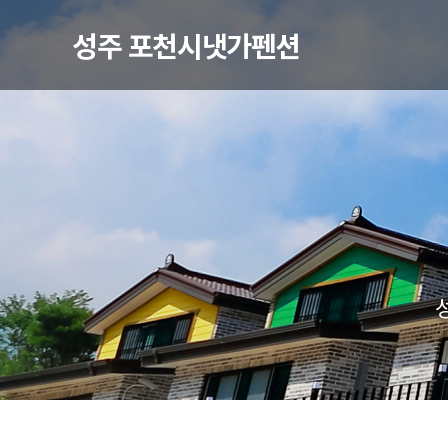
성주 포천시냇가펜션