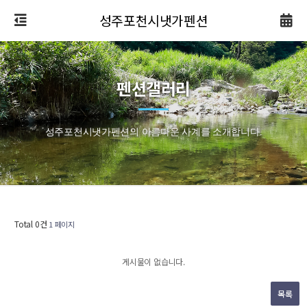
성주포천시냇가펜션
펜션갤러리
성주포천시냇가펜션의 아름다운 사계를 소개합니다.
Total 0건
1 페이지
게시물이 없습니다.
목록