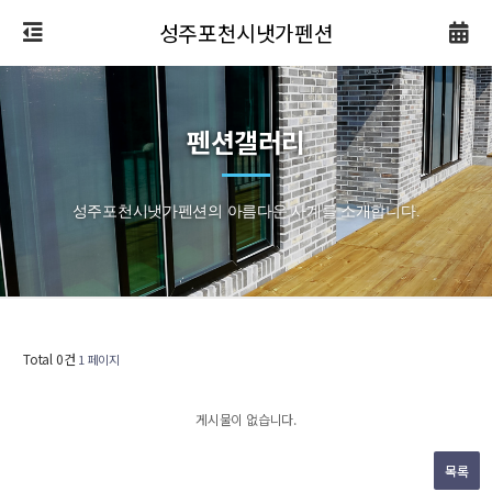
성주포천시냇가펜션
펜션갤러리
성주포천시냇가펜션의 아름다운 사계를 소개합니다.
Total 0건
1 페이지
게시물이 없습니다.
목록