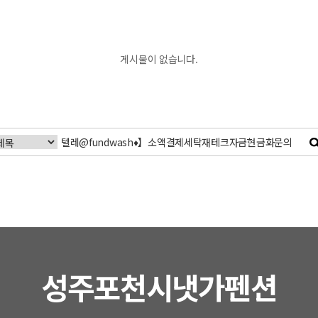
게시물이 없습니다.
성주포천시냇가펜션