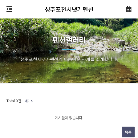
성주포천시냇가펜션
펜션갤러리
성주포천시냇가펜션의 아름다운 사계를 소개합니다.
Total 0건
1 페이지
게시물이 없습니다.
목록