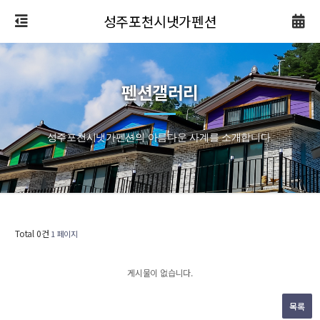
성주포천시냇가펜션
펜션갤러리
성주포천시냇가펜션의 아름다운 사계를 소개합니다.
Total 0건
1 페이지
게시물이 없습니다.
목록